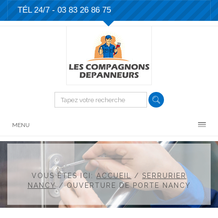
TÉL 24/7 -
03 83 26 86 75
MENU
VOUS ÊTES ICI:
ACCUEIL
/
SERRURIER
NANCY
/
OUVERTURE DE PORTE NANCY