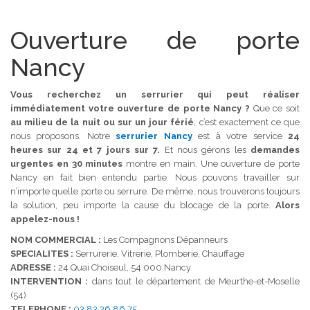
Ouverture de porte
Nancy
Vous recherchez un serrurier qui peut réaliser
immédiatement votre ouverture de porte Nancy ?
Que ce soit
au milieu de la nuit ou sur un jour férié
, c’est exactement ce que
nous proposons. Notre
serrurier Nancy
est à votre service
24
heures sur 24 et 7 jours sur 7.
Et nous gérons les
demandes
urgentes en 30 minutes
montre en main. Une ouverture de porte
Nancy en fait bien entendu partie. Nous pouvons travailler sur
n’importe quelle porte ou serrure. De même, nous trouverons toujours
la solution, peu importe la cause du blocage de la porte.
Alors
appelez-nous !
NOM COMMERCIAL :
Les Compagnons Dépanneurs
SPECIALITES :
Serrurerie, Vitrerie, Plomberie, Chauffage
ADRESSE :
24 Quai Choiseul, 54 000 Nancy
INTERVENTION :
dans tout le département de Meurthe-et-Moselle
(54)
TELEPHONE :
03 83 26 86 75