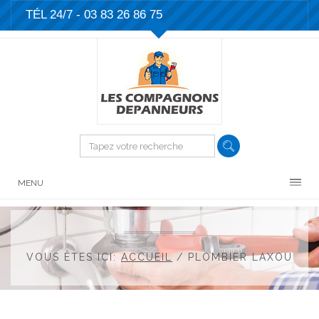
TÉL 24/7 -
03 83 26 86 75
MENU
VOUS ÊTES ICI:
ACCUEIL
/
PLOMBIER LAXOU