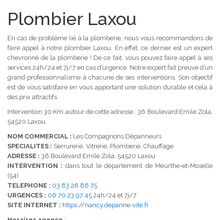
Plombier Laxou
En cas de problème lié à la plomberie, nous vous recommandons de
faire appel à notre plombier Laxou. En effet, ce dernier est un expert
chevronné de la plomberie ! De ce fait, vous pouvez faire appel à ses
services 24h/24 et 7j/7 en cas d’urgence. Notre expert fait preuve d’un
grand professionnalisme à chacune de ses interventions. Son objectif
est de vous satisfaire en vous apportant une solution durable et cela à
des prix attractifs.
Intervention 30 Km autour de cette adresse : 36 Boulevard Emile Zola,
54520 Laxou.
NOM COMMERCIAL :
Les Compagnons Dépanneurs
SPECIALITES :
Serrurerie, Vitrerie, Plomberie, Chauffage
ADRESSE :
36 Boulevard Emile Zola, 54520 Laxou
INTERVENTION :
dans tout le département de Meurthe-et-Moselle
(54)
TELEPHONE :
03 83 26 86 75
URGENCES :
06 70 23 97 45
24h/24 et 7j/7
SITE INTERNET :
https://nancy.depanne-vite.fr
Horaires agence
: