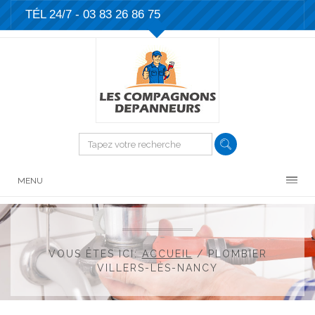
TÉL 24/7 -
03 83 26 86 75
MENU
VOUS ÊTES ICI:
ACCUEIL
/
PLOMBIER
VILLERS-LÈS-NANCY