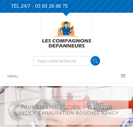
TÉL 24/7 -
03 83 26 86 75
MENU
VOUS ÊTES ICI:
ACCUEIL
/
PLOMBIER
NANCY
/
CANALISATION BOUCHÉE NANCY