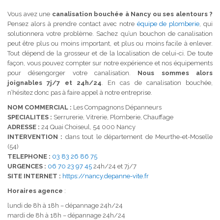
Vous avez une
canalisation bouchée à Nancy ou ses alentours ?
Pensez alors à prendre contact avec notre
équipe de plomberie
, qui
solutionnera votre problème. Sachez qu’un bouchon de canalisation
peut être plus ou moins important, et plus ou moins facile à enlever.
Tout dépend de la grosseur et de la localisation de celui-ci. De toute
façon, vous pouvez compter sur notre expérience et nos équipements
pour désengorger votre canalisation.
Nous sommes alors
joignables 7j/7 et 24h/24
. En cas de canalisation bouchée,
n’hésitez donc pas à faire appel à notre entreprise.
NOM COMMERCIAL :
Les Compagnons Dépanneurs
SPECIALITES :
Serrurerie, Vitrerie, Plomberie, Chauffage
ADRESSE :
24 Quai Choiseul, 54 000 Nancy
INTERVENTION :
dans tout le département de Meurthe-et-Moselle
(54)
TELEPHONE :
03 83 26 86 75
URGENCES :
06 70 23 97 45
24h/24 et 7j/7
SITE INTERNET :
https://nancy.depanne-vite.fr
Horaires agence
:
lundi de 8h à 18h – dépannage 24h/24
mardi de 8h à 18h – dépannage 24h/24