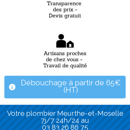
Débouchage à partir de 65€
(HT)
Votre plombier Meurthe-et-Moselle
7j/7 24h/24 au
03 83 26 86 75