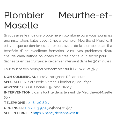
Plombier Meurthe-et-
Moselle
Si vous avez le moindre problème en plomberie ou si vous souhaitez
une installation, faites appel à notre plombier Meurthe-et-Moselle. Il
est vrai que ce dernier est un expert averti de la plomberie car il a
bénéficié d’une excellente formation. Ainsi, vos problèmes d’eau
chaude, canalisations bouchées et autres n’ont aucun secret pour lui.
Sachez qu’en cas d’urgence, ce dernier intervient dans les 30 minutes.
Pour tout besoin, vous pouvez compter sur lui 24h/24 et 7j/7.
NOM COMMERCIAL :
Les Compagnons Dépanneurs
SPECIALITES :
Serrurerie, Vitrerie, Plomberie, Chauffage
ADRESSE :
24 Quai Choiseul, 54 000 Nancy
INTERVENTION :
dans tout le département de Meurthe-et-Moselle
(54)
TELEPHONE :
03 83 26 86 75
URGENCES :
06 70 23 97 45
24h/24 et 7j/7
SITE INTERNET :
https://nancy.depanne-vite.fr