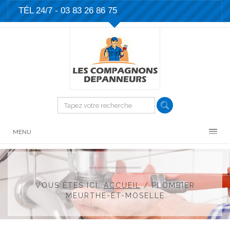
TÉL 24/7 -
03 83 26 86 75
MENU
VOUS ÊTES ICI:
ACCUEIL
/
PLOMBIER
MEURTHE-ET-MOSELLE