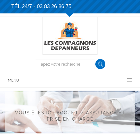
TÉL 24/7 -
03 83 26 86 75
MENU
VOUS ÊTES ICI:
ACCUEIL
/
ASSURANCE ET
PRISE EN CHARGE