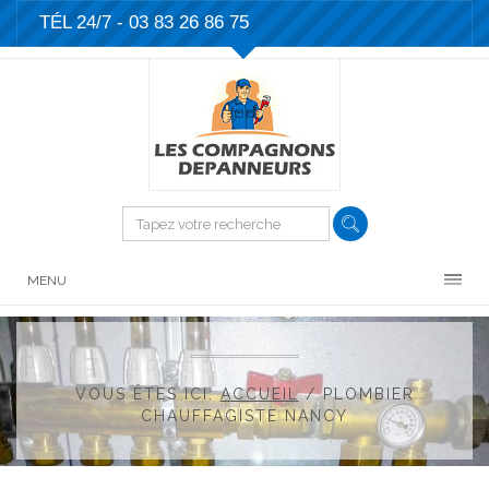
TÉL 24/7 -
03 83 26 86 75
MENU
VOUS ÊTES ICI:
ACCUEIL
/
PLOMBIER
CHAUFFAGISTE NANCY