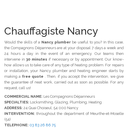
Chauffagiste
Nancy
Would the skills of a
Nancy plumber
be useful to you?
In this case,
the Compagnons Dépanneurs are at your disposal 7 days a week and
24 hours a day in the event of an emergency.
Our teams then
intervene in
30 minutes
if necessary or by appointment.
Our know-
how allows us to take care of any type of heating problem.
For repairs
or installation, your Nancy plumber and heating engineer starts by
making a
free quote
.
Then, if you accept the intervention, we give
the guarantee of neat work, carried out as soon as possible.
For any
request, call us!
COMMERCIAL NAME:
Les Compagnons Dépanneurs
SPECIALTIES:
Locksmithing, Glazing, Plumbing, Heating
ADDRESS:
24 Quai Choiseul, 54 000 Nancy
INTERVENTION:
throughout the department of Meurthe-et-Moselle
(54)
TELEPHONE:
03 83 26 86 75