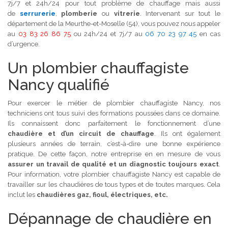
7j/7 et 24h/24 pour tout problème de chauffage mais aussi
de
serrurerie
,
plomberie
ou
vitrerie
. Intervenant sur tout le
département de la Meurthe-et-Moselle (54), vous pouvez nous appeler
au
03 83 26 86 75
ou 24h/24 et 7j/7 au
06 70 23 97 45
en cas
d’urgence.
Un plombier chauffagiste
Nancy qualifié
Pour exercer le métier de plombier chauffagiste Nancy, nos
techniciens ont tous suivi des formations poussées dans ce domaine.
Ils connaissent donc parfaitement le fonctionnement d’une
chaudière et d’un circuit de chauffage
. Ils ont également
plusieurs années de terrain, c’est-à-dire une bonne expérience
pratique. De cette façon, notre entreprise en en mesure de vous
assurer un travail de qualité et un diagnostic toujours exact
.
Pour information, votre plombier chauffagiste Nancy est capable de
travailler sur les chaudières de tous types et de toutes marques. Cela
inclut les
chaudières gaz, fioul, électriques, etc.
Dépannage de chaudière en