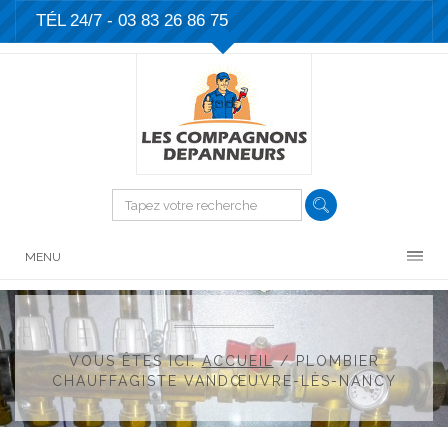
TÉL 24/7 -
03 83 26 86 75
MENU
VOUS ÊTES ICI:
ACCUEIL
/
PLOMBIER
CHAUFFAGISTE VANDŒUVRE-LÈS-NANCY