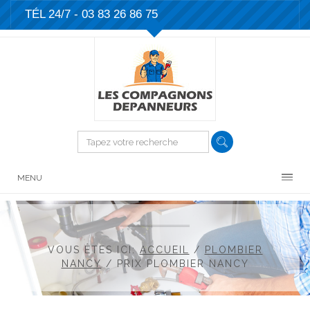
TÉL 24/7 -
03 83 26 86 75
MENU
VOUS ÊTES ICI:
ACCUEIL
/
PLOMBIER
NANCY
/
PRIX PLOMBIER NANCY