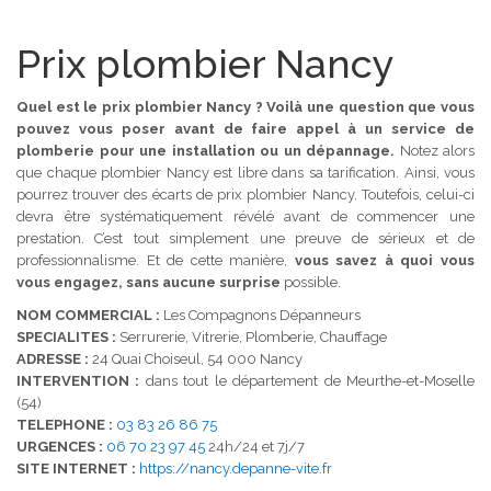
Prix plombier Nancy
Quel est le prix plombier Nancy ? Voilà une question que vous
pouvez vous poser avant de faire appel à un service de
plomberie pour une installation ou un dépannage.
Notez alors
que chaque
plombier Nancy
est libre dans sa tarification. Ainsi, vous
pourrez trouver des écarts de prix plombier Nancy. Toutefois, celui-ci
devra être systématiquement révélé avant de commencer une
prestation. C’est tout simplement une preuve de sérieux et de
professionnalisme. Et de cette manière,
vous savez à quoi vous
vous engagez, sans aucune surprise
possible.
NOM COMMERCIAL :
Les Compagnons Dépanneurs
SPECIALITES :
Serrurerie, Vitrerie, Plomberie, Chauffage
ADRESSE :
24 Quai Choiseul, 54 000 Nancy
INTERVENTION :
dans tout le département de Meurthe-et-Moselle
(54)
TELEPHONE :
03 83 26 86 75
URGENCES :
06 70 23 97 45
24h/24 et 7j/7
SITE INTERNET :
https://nancy.depanne-vite.fr