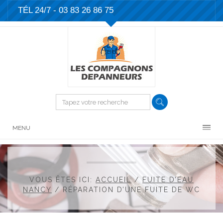
TÉL 24/7 -
03 83 26 86 75
MENU
VOUS ÊTES ICI:
ACCUEIL
/
FUITE D’EAU
NANCY
/
RÉPARATION D’UNE FUITE DE WC