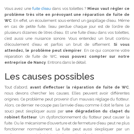
Vous avez une
fuite d’eau
dans vos toilettes ?
Mieux vaut régler ce
problème très vite en prévoyant une réparation de fuite de
WC
. En effet, un écoulement sous-entend un gaspillage d’eau. Même
en cas de petite fuite, l’eau perdue chaque jour est de l’ordre de
plusieurs dizaines de litres d’eau. Et une fuite d’eau dans vos toilettes,
c’est aussi une nuisance sonore. Vous entendez un bruit continu
d’écoulement d’eau et parfois un bruit de sifflement.
Si vous
attendez, le problème peut s’empirer
. En ce qui concerne votre
réparation de fuite de WC,
vous pouvez compter sur notre
entreprise de Nancy
. Entrons dans le détail.
Les causes possibles
Tout d’abord,
avant d’effectuer la réparation de fuite de WC
,
nous devons chercher les causes. Elles peuvent avoir différentes
origines. Ce problème peut provenir d’un mauvais réglage du flotteur.
Alors, ce dernier ne coupe pas l’arrivée d’eau comme il doit le faire. Le
souci peut s’expliquer aussi par
une dégradation du clapet du
robinet flotteur
. Un dysfonctionnement du flotteur peut causer la
fuite. Ou le mécanisme d’ouverture et de fermeture d’eau peut ne plus
fonctionner normalement. La fuite peut aussi s’expliquer par un