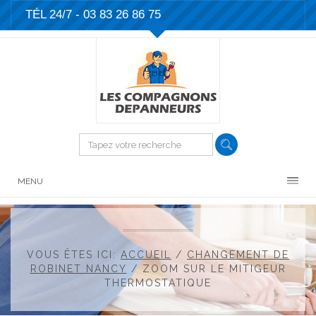
TÉL 24/7 -
03 83 26 86 75
MENU
VOUS ÊTES ICI:
ACCUEIL
/
CHANGEMENT DE
ROBINET NANCY
/
ZOOM SUR LE MITIGEUR
THERMOSTATIQUE